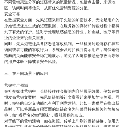
不同营销渠道分享的短链带来的流量情况，包括点击量、来源地
区、访问时间等信息，从而优化营销资源的分配。
安全可靠
在数据安全方面，先风短链采用了先进的加密技术。无论是用户的
原始链接还是生成的短链数据，在服务器的存储和传输过程中都得
到了有效的保护。这对于处理敏感信息的行业，如金融、医疗等行
业的企业来说至关重要。
同时，先风短链还具备防恶意篡改机制。一旦检测到短链存在异常
访问或者可能的篡改行为，系统会及时拦截并提示用户，确保短链
指向的页面能够安全稳定地展示，避免了因链接被恶意修改而导致
的用户体验下降或者安全风险。
三、在不同场景下的应用
营销推广领域
在社交媒体营销中，长链接往往会影响内容的展示效果。例如在微
博发布营销文案时，先风短链能够让文案看起来更加简洁美观。同
时，短链的自定义功能也有利于创意营销。比如一家餐厅在推出新
品时，可以将新品介绍页面的短链命名为与菜品特色相关的简短名
称，如“[餐厅名]-海鲜新味”，吸引顾客的点击。
对于线下的营销活动，如在海报、传单上印刷的促销链接，使用先
风短链可以将复杂的活动详情页链接简化为醒目的短链，提高顾客