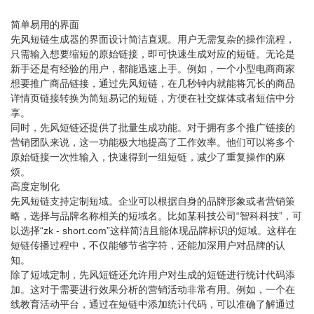
简单易用的界面
先风短链生成器的界面设计简洁直观。用户无需复杂的操作流程，
只需输入想要缩短的原始链接，即可快速生成对应的短链。无论是
新手还是有经验的用户，都能迅速上手。例如，一个小型电商商家
想要推广商品链接，通过先风短链，在几秒钟内就能将冗长的商品
详情页链接转换为简短易记的短链，方便在社交媒体或者短信中分
享。
同时，先风短链还提供了批量生成功能。对于拥有多个推广链接的
营销团队来说，这一功能极大地提高了工作效率。他们可以将多个
原始链接一次性输入，快速得到一组短链，减少了重复操作的麻
烦。
高度定制化
先风短链支持定制短域。企业可以根据自身的品牌形象或者营销策
略，选择与品牌名称相关的短域名。比如某科技公司“智科科技”，可
以选择“zk - short.com”这样简洁且能体现品牌标识的短域。这样在
短链传播过程中，不仅能够节省字符，还能加深用户对品牌的认
知。
除了短域定制，先风短链还允许用户对生成的短链进行统计代码添
加。这对于需要进行效果分析的营销活动非常有用。例如，一个在
线教育活动平台，通过在短链中添加统计代码，可以准确了解通过